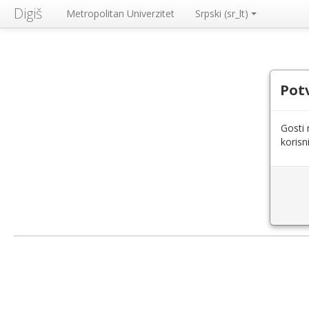
Digiš
Metropolitan Univerzitet
Srpski ‎(sr_lt)‎
Pot
Gosti 
korisn