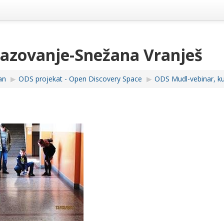
razovanje-Snežana Vranješ
an
▶︎
ODS projekat - Open Discovery Space
▶︎
ODS Mudl-vebinar, kur