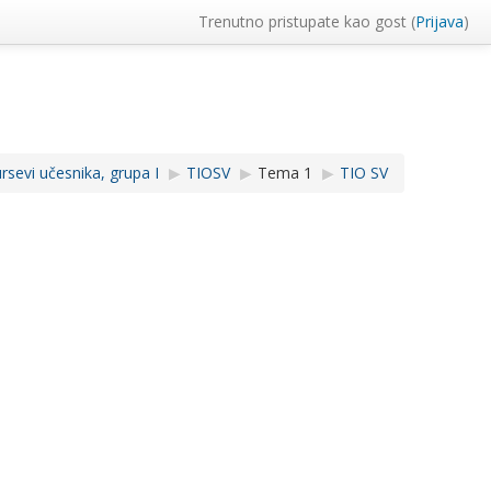
Trenutno pristupate kao gost (
Prijava
)
sevi učesnika, grupa I
▶︎
TIOSV
▶︎
Tema 1
▶︎
TIO SV