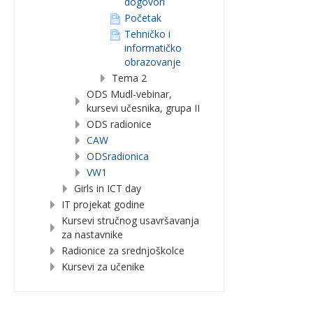
dogovori
Početak
Tehničko i
informatičko
obrazovanje
Tema 2
ODS Mudl-vebinar,
kursevi učesnika, grupa II
ODS radionice
CAW
ODSradionica
VW1
Girls in ICT day
IT projekat godine
Kursevi stručnog usavršavanja
za nastavnike
Radionice za srednjoškolce
Kursevi za učenike