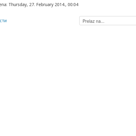
na: Thursday, 27. February 2014., 00:04
Prelaz
ести
na...