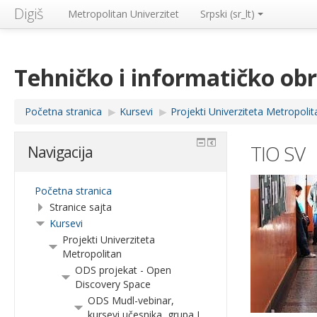
Digiš
Metropolitan Univerzitet
Srpski ‎(sr_lt)‎
Tehničko i informatičko ob
Početna stranica
▶︎
Kursevi
▶︎
Projekti Univerziteta Metropolit
TIO SV
Navigacija
Početna stranica
Stranice sajta
Kursevi
Projekti Univerziteta
Metropolitan
ODS projekat - Open
Discovery Space
ODS Mudl-vebinar,
kursevi učesnika, grupa I