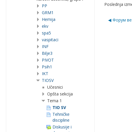
Poslednja izme
PP
GRM1
Hemija
◀︎ Форум в
ekv
spa5
vaspitaci
INF
Bilje3
PIVOT
Psih1
IKT
TIOSV
Učesnici
Opšta sekcija
Tema 1
TIO SV
Tehničke
discipline
Diskusije i