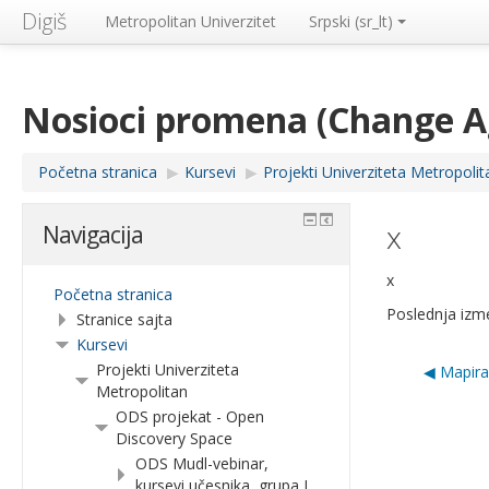
Digiš
Metropolitan Univerzitet
Srpski ‎(sr_lt)‎
Nosioci promena (Change 
Početna stranica
▶︎
Kursevi
▶︎
Projekti Univerziteta Metropolit
x
Navigacija
x
Početna stranica
Poslednja izme
Stranice sajta
Kursevi
Projekti Univerziteta
◀︎ Mapira
Metropolitan
ODS projekat - Open
Discovery Space
ODS Mudl-vebinar,
kursevi učesnika, grupa I