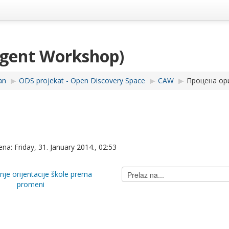
Agent Workshop)
an
▶︎
ODS projekat - Open Discovery Space
▶︎
CAW
▶︎
Процена ор
na: Friday, 31. January 2014., 02:53
Prelaz
nje orijentacije škole prema
na...
promeni