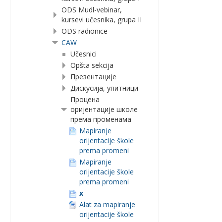
ODS Mudl-vebinar,
kursevi učesnika, grupa II
ODS radionice
CAW
Učesnici
Opšta sekcija
Презентације
Дискусија, упитници
Процена
оријентације школе
према променама
Mapiranje
orijentacije škole
prema promeni
Mapiranje
orijentacije škole
prema promeni
x
Alat za mapiranje
orijentacije škole