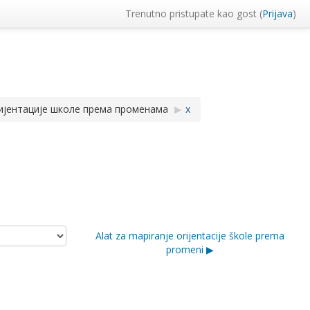
Trenutno pristupate kao gost (
Prijava
)
ијентације школе према променама
▶︎
x
Alat za mapiranje orijentacije škole prema
promeni ▶︎