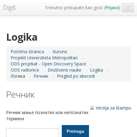
Digiš
Trenutno pristupate kao gost (
Prijava
)
Metropolitan Univerzitet
Srpski ‎(sr_lt)‎
Logika
Početna stranica
→
Kursevi
→
Projekti Univerziteta Metropolitan
→
ODS projekat - Open Discovery Space
→
ODS radionice
→
Društvene nauke
→
Logika
→
Логика
→
Речник
→
Pregled po abecedi
Речник
Verzija za štampu
Речник мање познатих или непознатих
термина