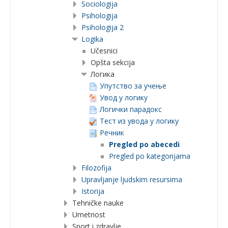
Sociologija
Psihologija
Psihologija 2
Logika
Učesnici
Opšta sekcija
Логика
Упутство за учење
Увод у логику
Логички парадокс
Тест из увода у логику
Речник
Pregled po abecedi
Pregled po kategorijama
Filozofija
Upravljanje ljudskim resursima
Istorija
Tehničke nauke
Umetnost
Sport i zdravlje