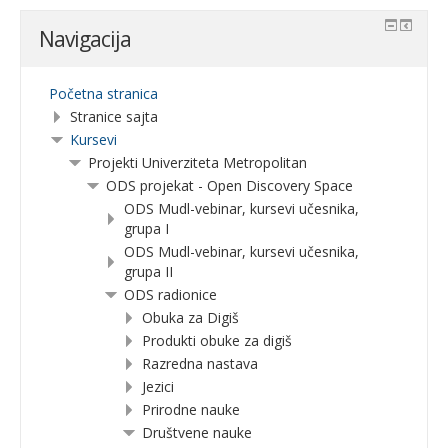
Navigacija
Početna stranica
Stranice sajta
Kursevi
Projekti Univerziteta Metropolitan
ODS projekat - Open Discovery Space
ODS Mudl-vebinar, kursevi učesnika,
grupa I
ODS Mudl-vebinar, kursevi učesnika,
grupa II
ODS radionice
Obuka za Digiš
Produkti obuke za digiš
Razredna nastava
Jezici
Prirodne nauke
Društvene nauke