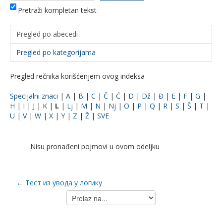
Pretraži kompletan tekst
Pregled po abecedi
Pregled po kategorijama
Pregled rečnika korišćenjem ovog indeksa
Specijalni znaci
|
A
|
B
|
C
|
Č
|
Ć
|
D
|
Dž
|
Đ
|
E
|
F
|
G
|
H
|
I
|
J
|
K
|
L
|
Lj
|
M
|
N
|
Nj
|
O
|
P
|
Q
|
R
|
S
|
Š
|
T
|
U
|
V
|
W
|
X
|
Y
|
Z
|
Ž
|
SVE
Nisu pronađeni pojmovi u ovom odeljku
← Тест из увода у логику
Prelaz
na...