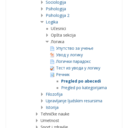
Sociologija
Psihologija
Psihologija 2
Logika
Učesnici
Opšta sekcija
Логика
Упутство за учење
Увод у логику
Логички парадокс
Тест из увода у логику
Речник
Pregled po abecedi
Pregled po kategorijama
Filozofija
Upravljanje ljudskim resursima
Istorija
Tehničke nauke
Umetnost
Sport i zdravlje