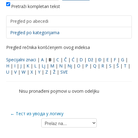
Pretraži kompletan tekst
Pregled po abecedi
Pregled po kategorijama
Pregled rečnika korišćenjem ovog indeksa
Specijalni znaci
|
A
|
B
|
C
|
Č
|
Ć
|
D
|
Dž
|
Đ
|
E
|
F
|
G
|
H
|
I
|
J
|
K
|
L
|
Lj
|
M
|
N
|
Nj
|
O
|
P
|
Q
|
R
|
S
|
Š
|
T
|
U
|
V
|
W
|
X
|
Y
|
Z
|
Ž
|
SVE
Nisu pronađeni pojmovi u ovom odeljku
← Тест из увода у логику
Prelaz
na...