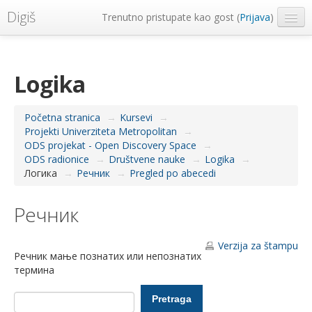
Digiš
Trenutno pristupate kao gost (
Prijava
)
Metropolitan Univerzitet
Srpski ‎(sr_lt)‎
Logika
Početna stranica
→
Kursevi
→
Projekti Univerziteta Metropolitan
→
ODS projekat - Open Discovery Space
→
ODS radionice
→
Društvene nauke
→
Logika
→
Логика
→
Речник
→
Pregled po abecedi
Речник
Verzija za štampu
Речник мање познатих или непознатих
термина