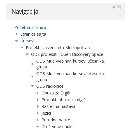
Navigacija
Početna stranica
Stranice sajta
Kursevi
Projekti Univerziteta Metropolitan
ODS projekat - Open Discovery Space
ODS Mudl-vebinar, kursevi učesnika,
grupa I
ODS Mudl-vebinar, kursevi učesnika,
grupa II
ODS radionice
Obuka za Digiš
Produkti obuke za digiš
Razredna nastava
Jezici
Prirodne nauke
Društvene nauke