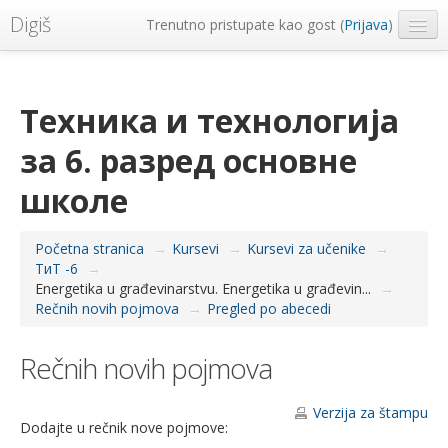
Digiš
Trenutno pristupate kao gost (
Prijava
)
Metropolitan Univerzitet
Srpski ‎(sr_lt)‎
Техника и технологија
за 6. разред основне
школе
Početna stranica
→
Kursevi
→
Kursevi za učenike
→
ТиТ -6
→
Energetika u građevinarstvu. Energetika u građevin...
→
Rečnih novih pojmova
→
Pregled po abecedi
Rečnih novih pojmova
Verzija za štampu
Dodajte u rečnik nove pojmove: