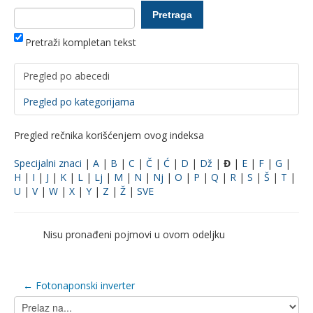
Pretraži kompletan tekst
Pregled po abecedi
Pregled po kategorijama
Pregled rečnika korišćenjem ovog indeksa
Specijalni znaci
|
A
|
B
|
C
|
Č
|
Ć
|
D
|
Dž
|
Đ
|
E
|
F
|
G
|
H
|
I
|
J
|
K
|
L
|
Lj
|
M
|
N
|
Nj
|
O
|
P
|
Q
|
R
|
S
|
Š
|
T
|
U
|
V
|
W
|
X
|
Y
|
Z
|
Ž
|
SVE
Nisu pronađeni pojmovi u ovom odeljku
← Fotonaponski inverter
Prelaz