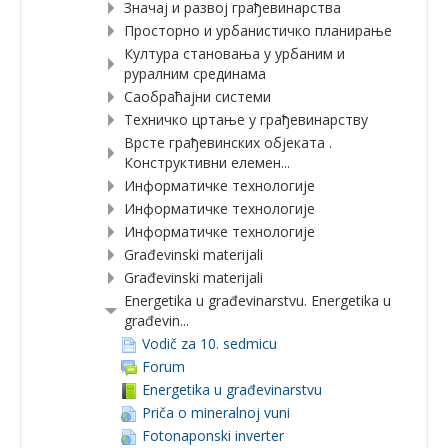
Значај и развој грађевинарства
Просторно и урбанистичко планирање
Култура становања у урбаним и
руралним срединама
Саобраћајни системи
Техничко цртање у грађевинарству
Врсте грађевинских објеката .
Конструктивни елемен...
Информатичке технологије
Информатичке технологије
Информатичке технологије
Građevinski materijali
Građevinski materijali
Energetika u građevinarstvu. Energetika u
građevin...
Vodič za 10. sedmicu
Forum
Energetika u građevinarstvu
Priča o mineralnoj vuni
Fotonaponski inverter