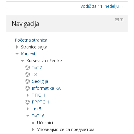
na...
Vodič za 11. nedelju →
Navigacija
Početna stranica
Stranice sajta
Kursevi
Kursevi za učenike
ТиТ7
ТЗ
Georgija
Informatika KA
TTIO_1
PPPTC_1
тит5
ТиТ -6
Učesnici
Упознајмо се са предметом