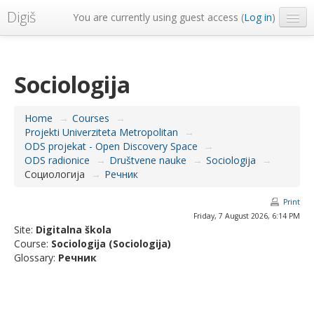
Digiš
You are currently using guest access (
Log in
)
Metropolitan Univerzitet
English ‎(en)‎
Sociologija
Home
→
Courses
→
Projekti Univerziteta Metropolitan
→
ODS projekat - Open Discovery Space
→
ODS radionice
→
Društvene nauke
→
Sociologija
→
Социологија
→
Речник
Print
Friday, 7 August 2026, 6:14 PM
Site:
Digitalna škola
Course:
Sociologija (Sociologija)
Glossary:
Речник