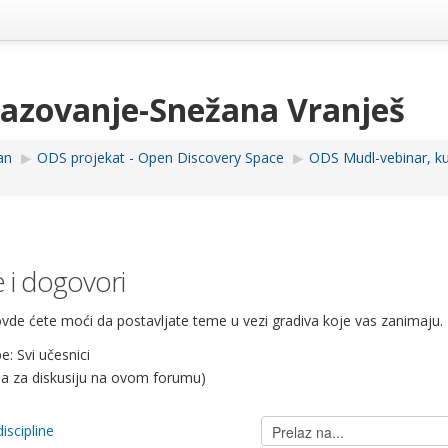
razovanje-Snežana Vranješ
an
▶︎
ODS projekat - Open Discovery Space
▶︎
ODS Mudl-vebinar, kur
e i dogovori
ovde ćete moći da postavljate teme u vezi gradiva koje vas zanimaju.
: Svi učesnici
a za diskusiju na ovom forumu)
Prelaz
iscipline
na...