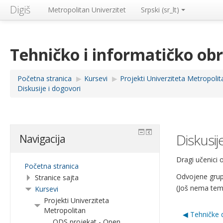
Digiš
Metropolitan Univerzitet
Srpski ‎(sr_lt)‎
Tehničko i informatičko ob
Početna stranica
▶︎
Kursevi
▶︎
Projekti Univerziteta Metropolit
Diskusije i dogovori
Diskusij
Navigacija
Dragi učenici 
Početna stranica
Odvojene grupe
Stranice sajta
(Još nema tem
Kursevi
Projekti Univerziteta
Metropolitan
◀︎ Tehničke d
ODS projekat - Open