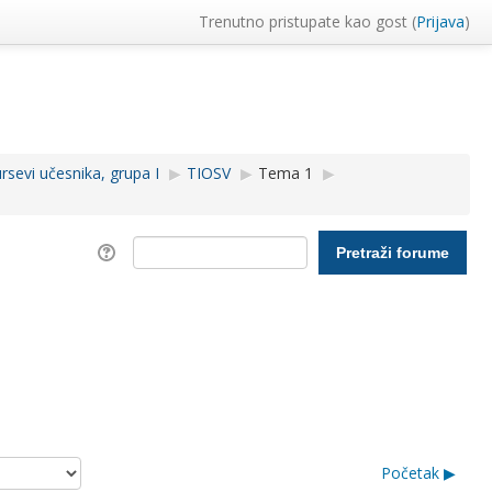
Trenutno pristupate kao gost (
Prijava
)
sevi učesnika, grupa I
▶︎
TIOSV
▶︎
Tema 1
▶︎
Početak ▶︎