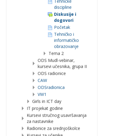
Tehničke
discipline
Diskusije i
dogovori
Početak
Tehničko i
informatičko
obrazovanje
Tema 2
ODS Mudl-vebinar,
kursevi učesnika, grupa II
ODS radionice
CAW
ODSradionica
VW1
Girls in ICT day
IT projekat godine
Kursevi stručnog usavršavanja
za nastavnike
Radionice za srednjoškolce
Kursevi za učenike