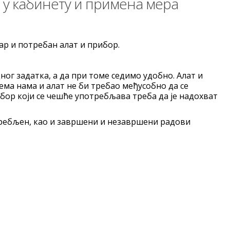
 у кабинету и примена мера
р и потребан алат и прибор.
ог задатка, а да при томе седимо удобно. Алат и
рема нама и алат не би требао међусобно да се
рибор који се чешће употребљава треба да је надохват
требљен, као и завршени и незавршени радови