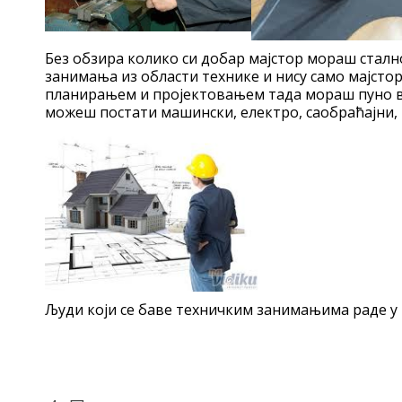
Без обзира колико си добар мајстор мораш стално
занимања из области технике и нису само мајсто
планирањем и пројектовањем тада мораш пуно ви
можеш постати машински, електро, саобраћајни,
Људи који се баве техничким занимањима раде у