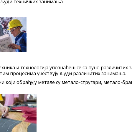
људи техничких занимања.
хника и технологија упознаћеш се са пуно различитих 
 тим процесима учествују људи различитих занимања.
они који обрађују метале су метало-стругари, метало-бр