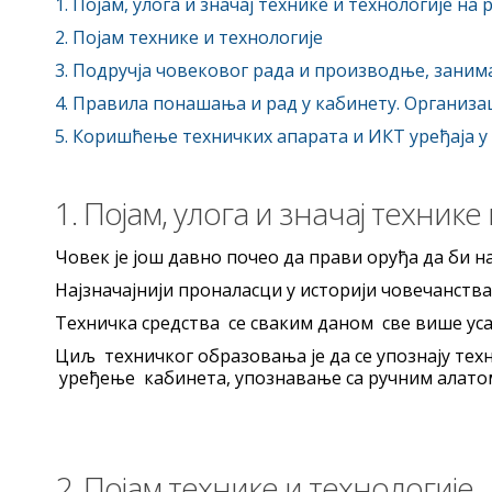
1. Појам, улога и значај технике и технологије н
2. Појам технике и технологије
3. Подручја човековог рада и производње, заним
4. Правила понашања и рад у кабинету. Организа
5. Коришћење техничких апарата и ИКТ уређаја 
1. Појам, улога и значај техник
Човек је још давно почео да прави оруђа да би н
Најзначајнији проналасци у историји човечанства
Техничка средства се сваким даном све више уса
Циљ техничког образовања је да се упознају тех
уређење кабинета, упознавање са ручним алатом
2. Појам технике и технологије