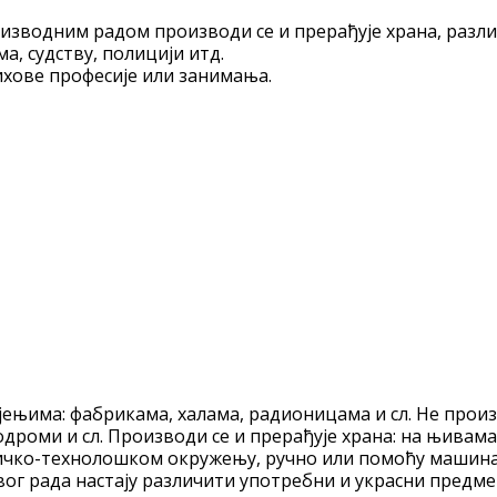
зводним радом производи се и прерађује храна, различ
, судству, полицији итд.
ихове професије или занимања.
ењима: фабрикама, халама, радионицама и сл. Не произв
еродроми и сл. Производи се и прерађује храна: на њи
ичко-технолошком окружењу, ручно или помоћу машина и
г рада настају различити употребни и украсни предмети