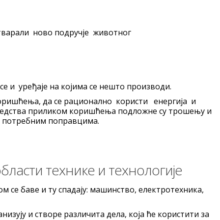
тварали ново подручје животног
се и уређаје на којима се нешто производи.
коришћења, да се рационално користи енергија и
а средства приликом коришћења подложне су трошењу и
и потребним поправцима.
бласти технике и технологије
ом се баве и ту спадају: машинство, електротехника,
низују и створе различита дела, која ће користити за