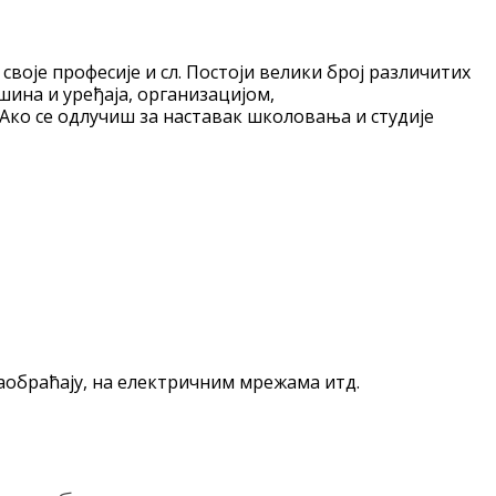
воје професије и сл. Постоји велики број различитих
шина и уређаја, организацијом,
ко се одлучиш за наставак школовања и студије
аобраћају, на електричним мрежама итд.