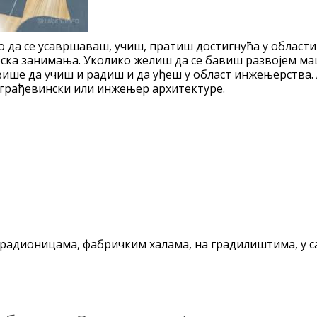
 да се усавршаваш, учиш, пратиш достигнућа у области с
рска занимања. Уколико желиш да се бавиш развојем ма
ше да учиш и радиш и да уђеш у област инжењерства. А
 грађевински или инжењер архитектуре.
 радионицама, фабричким халама, на градилиштима, у с