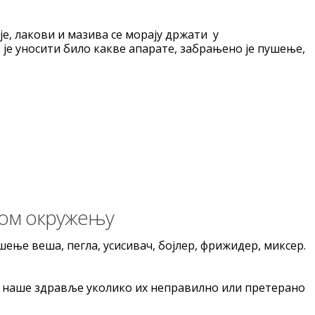
је, лакови и мазива се морају држати у
је уносити било какве апарате, забрањено је пушење,
ном окружењу
ење веша, пегла, усисивач, бојлер, фрижидер, миксер.
на наше здравље уколико их неправилно или претерано