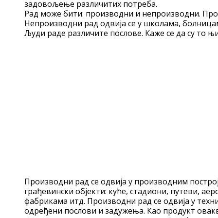
задовољење различитих потреба.
Рад може бити: производни и непроизводни. Прои
Непроизводни рад одвија се у школама, болницама
Људи раде различите послове. Каже се да су то њ
Производни рад се одвија у производним построј
грађевински објекти: куће, стадиони, путеви, а
фабрикама итд. Производни рад се одвија у техн
одређени послови и задужења. Као продукт овакво