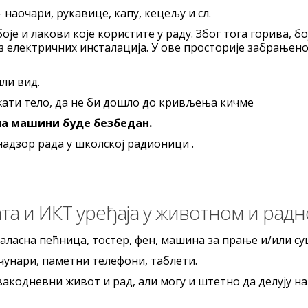
аочари, рукавице, капу, кецељу и сл.
је и лакови које користите у раду. Због тога горива, бо
електричних инсталација. У ове просторије забрањено 
ли вид.
ати тело, да не би дошло до кривљења кичме
на машини буде безбедан.
надзор рада у школској радионици .
та и ИКТ уређаја у животном и рад
ласна пећница, тостер, фен, машина за прање и/или суш
чунари, паметни телефони, таблети.
вакодневни живот и рад, али могу и штетно да делују 