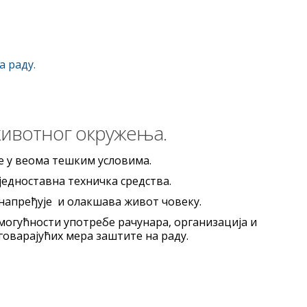
а раду.
 животног окружења.
ње у веома тешким условима.
 једноставна техничка средства.
унапређује и олакшава живот човеку.
 могућности употребе рачунара, организација и
оварајућих мера заштите на раду.