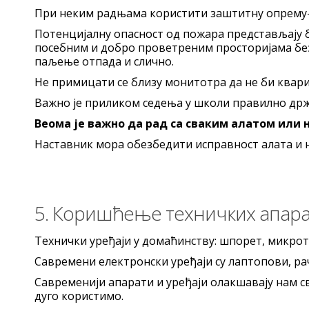
При неким радњама користити заштитну опрему- н
Потенцијалну опасност од пожара представљају бо
посебним и добро проветреним просторијама без 
паљење отпада и слично.
Не примицати се близу монитотра да не би квари
Важно је приликом седења у школи правилно држ
Веома је важно да рад са сваким алатом или 
Наставник мора обезбедити исправност алата и 
5. Коришћење техничких апара
Технички уређаји у домаћинству: шпорет, микрота
Савремени електронски уређаји су лаптопови, ра
Савременији апарати и уређаји олакшавају нам с
дуго користимо.