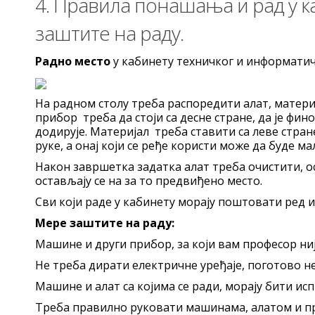
4. Правила понашања и рад у к
заштите на раду.
Радно место
у кабинету техничког и информатич
На радном столу треба распоредити алат, матери
прибор треба да стоји са десне стране, да је фин
додирује. Материјал треба ставити са леве стран
руке, а онај који се ређе користи може да буде ма
Након завршетка задатка алат треба очистити, о
остављају се на за то предвиђено место.
Сви који раде у кабинету морају поштовати ред и
Мере заштите на раду:
Машине и други прибор, за који вам професор ниј
Не треба дирати електричне уређаје, поготово н
Машине и алат са којима се ради, морају бити ис
Треба правилно руковати машинама, алатом и п