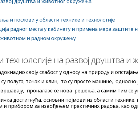
а развој друштва и животног окружења.
ања и послови у области технике и технологије
ција радног места у кабинету и примена мера заштите н
у животном и радном окружењу
е и технологије на развој друштва и
адокнадио своју слабост у односу на природу и опстаја
 су полуга, точак и клин, то су просте машине, односно
вршавају, проналазе се нова решења, а самим тим се 
ничка достигнућа, основни појмови из области технике,
 и прибором за извођењем практичних радова, као одг