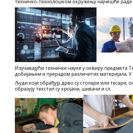
техничко-технолошком окружењу најчешће раде 
Изучавајући техничке науке у оквиру предмета Те
добијањем и прерадом различитих материјала. У
Људи који обрађују дрво су столари или тесари, 
образују текстил су кројачи, шивачи и сл.