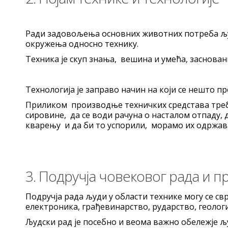
Ради задовољења основних животних потреба љу
окружења односно технику.
Техника је скуп знања, вешина и умећа, заснован
Технологија је заправо начин на који се нешто п
Приликом производње техничких средстава треба
сировине, да се води рачуна о насталом отпаду,
кварењу и да би то успорили, морамо их одржа
3. Подручја човековог рада и 
Подручја рада људи у области технике могу се свр
електроника, грађевинарство, рударство, геологи
Људски рад је посебно и веома важно обележје љу