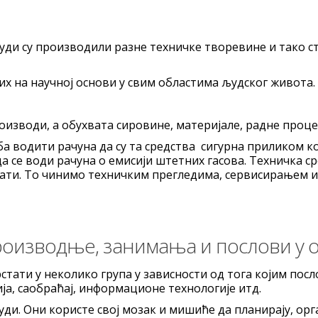
ди су производили разне техничке творевине и тако с
их на научној основи у свим областима људског живота.
роизводи, а обухвата сировине, материјале, радне проце
 водити рачуна да су та средства сигурна приликом 
 да се води рачуна о емисији штетних гасова. Техничк
вати. То чинимо техничким прегледима, сервисирањем 
производње, занимања и послови у о
стати у неколико група у зависности од тога којим посл
ја, саобраћај, информационе технологије итд.
ди. Они користе свој мозак и мишиће да планирају, орга