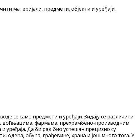
ити материјали, предмети, објекти и уређаји.
оде се само предмети и уређаји. Зидају се различити
вама, воћњацима, фармама, прехрамбено-производним
 уређаја. Да би рад био успешан прецизно су
, одећа, обућа, грађевине, храна и још много тога. У