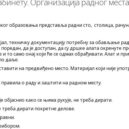
абинету. Организација радног места
ког образовања представља радни сто, столица, рачуна
јал, техничку документацију потребну за обављање радн
о поредан, да је доступан, да су дршке алата окренуте п
е и то само онај који ће се одмах обрађивати. Алат и п
ло даље.
ставити на предвиђено место. Материјал који није упо
 правила о раду и заштити на радном месту.
е објаснио како се њима рукује, не треба дирати.
е треба дирати покретне делове.
правни.
рибором.