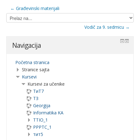
← Građevinski materijali
Prelaz
na...
Vodič za 9. sedmicu →
Navigacija
Početna stranica
Stranice sajta
Kursevi
Kursevi za učenike
ТиТ7
ТЗ
Georgija
Informatika KA
TTIO_1
PPPTC_1
тит5