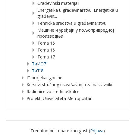
Građevinski materijali
Energetika u građevinarstvu. Energetika u
građevin...
Tehnička sredstva u građevinarstvu
Машине и уређаји у пољопривредној
производњи
Tema 15
Tema 16
Tema 17
TиИО7
ТиТ 8
IT projekat godine
Kursevi stručnog usavršavanja za nastavnike
Radionice za srednjoškolce
Projekti Univerziteta Metropolitan
Trenutno pristupate kao gost (
Prijava
)