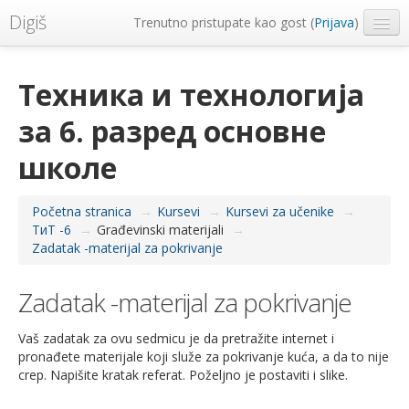
Digiš
Trenutno pristupate kao gost (
Prijava
)
Metropolitan Univerzitet
Техника и технологија
Srpski ‎(sr_lt)‎
за 6. разред основне
школе
Početna stranica
→
Kursevi
→
Kursevi za učenike
→
ТиТ -6
→
Građevinski materijali
→
Zadatak -materijal za pokrivanje
Zadatak -materijal za pokrivanje
Vaš zadatak za ovu sedmicu je da pretražite internet i
pronađete materijale koji služe za pokrivanje kuća, a da to nije
crep. Napišite kratak referat. Poželjno je postaviti i slike.