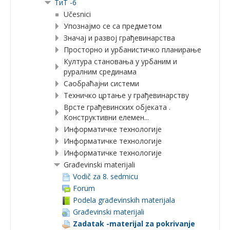
ТиТ -6
Učesnici
Упознајмо се са предметом
Значај и развој грађевинарства
Просторно и урбанистичко планирање
Култура становања у урбаним и
руралним срединама
Саобраћајни системи
Техничко цртање у грађевинарству
Врсте грађевинских објеката .
Конструктивни елемен...
Информатичке технологије
Информатичке технологије
Информатичке технологије
Građevinski materijali
Vodič za 8. sedmicu
Forum
Podela građevinskih materijala
Građevinski materijali
Zadatak -materijal za pokrivanje