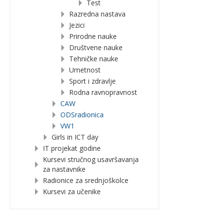
Test
Razredna nastava
Jezici
Prirodne nauke
Društvene nauke
Tehničke nauke
Umetnost
Sport i zdravlje
Rodna ravnopravnost
CAW
ODSradionica
VW1
Girls in ICT day
IT projekat godine
Kursevi stručnog usavršavanja
za nastavnike
Radionice za srednjoškolce
Kursevi za učenike