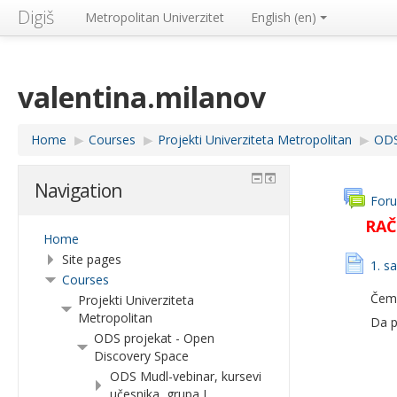
Digiš
Metropolitan Univerzitet
English ‎(en)‎
valentina.milanov
Home
▶︎
Courses
▶︎
Projekti Univerziteta Metropolitan
▶︎
ODS
Navigation
Foru
RAČ
Home
Site pages
1. s
Courses
Čemu
Projekti Univerziteta
Metropolitan
Da p
ODS projekat - Open
Discovery Space
ODS Mudl-vebinar, kursevi
učesnika, grupa I