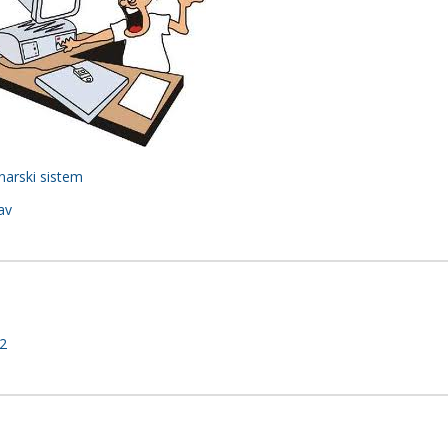
narski sistem
av
 2