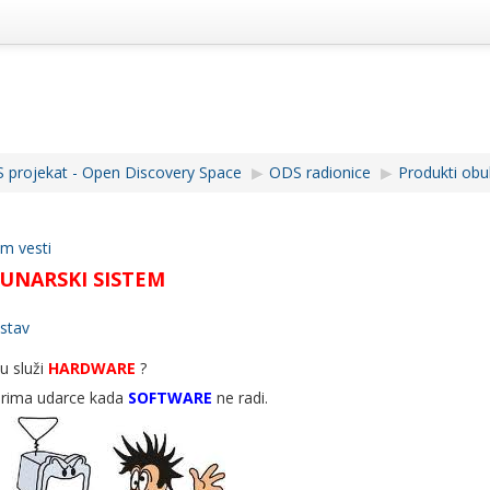
 projekat - Open Discovery Space
▶︎
ODS radionice
▶︎
Produkti obu
m vesti
UNARSKI SISTEM
astav
 služi
HARDWARE
?
rima udarce kada
SOFTWARE
ne radi.