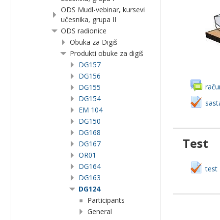
ODS Mudl-vebinar, kursevi
učesnika, grupa II
ODS radionice
Obuka za Digiš
Produkti obuke za digiš
DG157
DG156
raču
DG155
DG154
sast
EM 104
DG150
DG168
Test
DG167
OR01
DG164
test
DG163
DG124
Participants
General