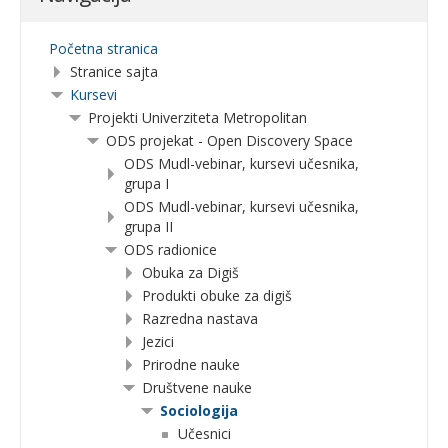
Početna stranica
Stranice sajta
Kursevi
Projekti Univerziteta Metropolitan
ODS projekat - Open Discovery Space
ODS Mudl-vebinar, kursevi učesnika,
grupa I
ODS Mudl-vebinar, kursevi učesnika,
grupa II
ODS radionice
Obuka za Digiš
Produkti obuke za digiš
Razredna nastava
Jezici
Prirodne nauke
Društvene nauke
Sociologija
Učesnici