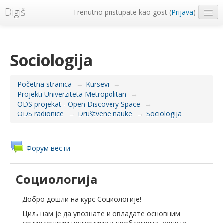
Digiš
Trenutno pristupate kao gost (
Prijava
)
Metropolitan Univerzitet
Srpski ‎(sr_lt)‎
Sociologija
Početna stranica
→
Kursevi
→
Projekti Univerziteta Metropolitan
→
ODS projekat - Open Discovery Space
→
ODS radionice
→
Društvene nauke
→
Sociologija
Форум вести
Социологија
Добро дошли на курс Социологије!
Циљ нам је да упознате и овладате основним
социолошким појмовима и проблемима, уочите