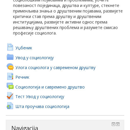
повезаност појединаца, друштва и културе, стекнете
применљива знања о друштвеним појавама, развијете
критички став према друштву и друштвеним
институцијама, развијете активни однос према
решавању друштвених проблема и разумете смисао
професије социолога.
Уџбеник
Увод у социологију
Улога социолога у савременом друштву
Речник
Социологија и савремено друштво
Тест Увод у социологију
Шта проучава социологија
Navigacija