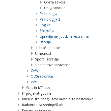
Opšta sekcija
Социологија
Psihologija
Psihologija 2
Logika
Filozofija
Upravljanje ljudskim resursima
Istorija
Tehničke nauke
Umetnost
Sport i zdravlje
Rodna ravnopravnost
CAW
ODSradionica
VW1
Girls in ICT day
IT projekat godine
Kursevi stručnog usavršavanja za nastavnike
Radionice za srednjoškolce
Kursevi za učenike