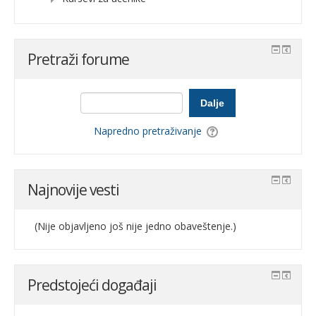
Pretraži forume
Dalje
Napredno pretraživanje
Najnovije vesti
(Nije objavljeno još nije jedno obaveštenje.)
Predstojeći događaji